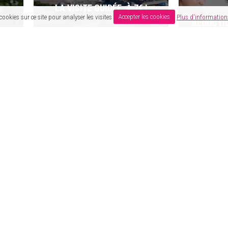
cookies sur ce site pour analyser les visites
Accepter les cookies
Plus d'informations
DUCTION DE 20 % SUR LES
10 % DE RÉDUCTION S
STAGES EN AGENCE
TOUTES LES ACTIVITÉS 
TA CARTE EYCA
VOIR TOUS LES AVANTAGES
n programme conçu pour les jeunes et par les jeunes.
idées de bons plans et d'événements ?