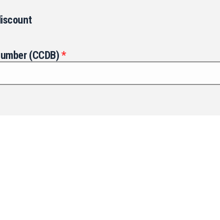
discount
d number (CCDB)
*